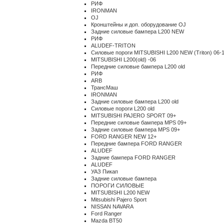
РИФ
IRONMAN
OJ
Кронштейны и доп. оборудование OJ
Задние силовые бампера L200 NEW
РИФ
ALUDEF-TRITON
Силовые пороги MITSUBISHI L200 NEW (Triton) 06-
MITSUBISHI L200(old) -06
Передние силовые бампера L200 old
РИФ
ARB
ТрансМаш
IRONMAN
Задние силовые бампера L200 old
Силовые пороги L200 old
MITSUBISHI PAJERO SPORT 09+
Передние силовые бампера MPS 09+
Задние силовые бампера MPS 09+
FORD RANGER NEW 12+
Передние бампера FORD RANGER
ALUDEF
Задние бампера FORD RANGER
ALUDEF
УАЗ Пикап
Задние силовые бампера
ПОРОГИ СИЛОВЫЕ
MITSUBISHI L200 NEW
Mitsubishi Pajero Sport
NISSAN NAVARA
Ford Ranger
Mazda BT50