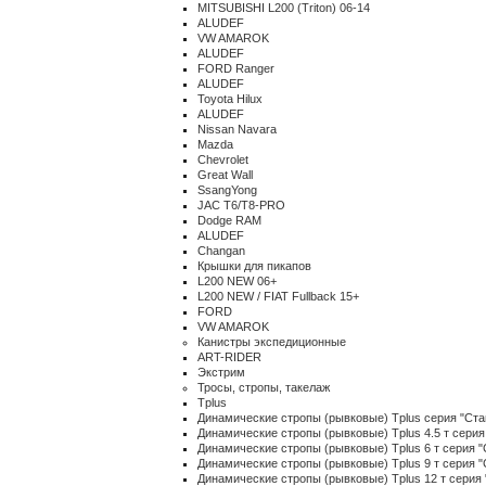
MITSUBISHI L200 (Triton) 06-14
ALUDEF
VW AMAROK
ALUDEF
FORD Ranger
ALUDEF
Toyota Hilux
ALUDEF
Nissan Navara
Mazda
Chevrolet
Great Wall
SsangYong
JAC T6/T8-PRO
Dodge RAM
ALUDEF
Changan
Крышки для пикапов
L200 NEW 06+
L200 NEW / FIAT Fullback 15+
FORD
VW AMAROK
Канистры экспедиционные
ART-RIDER
Экстрим
Тросы, стропы, такелаж
Tplus
Динамические стропы (рывковые) Tplus серия "Ста
Динамические стропы (рывковые) Tplus 4.5 т серия
Динамические стропы (рывковые) Tplus 6 т серия "
Динамические стропы (рывковые) Tplus 9 т серия "
Динамические стропы (рывковые) Tplus 12 т серия 