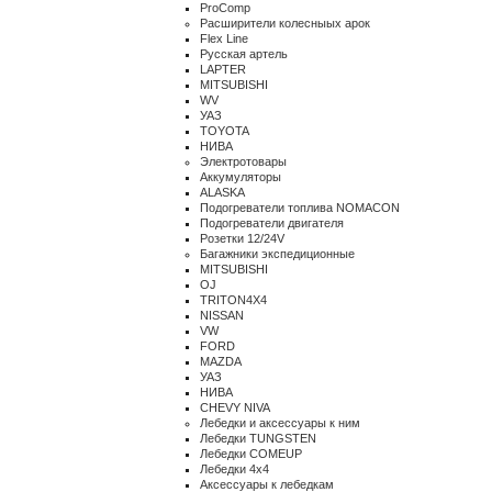
ProComp
Расширители колесныых арок
Flex Line
Русская артель
LAPTER
MITSUBISHI
WV
УАЗ
TOYOTA
НИВА
Электротовары
Аккумуляторы
ALASKA
Подогреватели топлива NOMACON
Подогреватели двигателя
Розетки 12/24V
Багажники экспедиционные
MITSUBISHI
OJ
TRITON4X4
NISSAN
VW
FORD
MAZDA
УАЗ
НИВА
CHEVY NIVA
Лебедки и аксессуары к ним
Лебедки TUNGSTEN
Лебедки COMEUP
Лебедки 4x4
Аксессуары к лебедкам