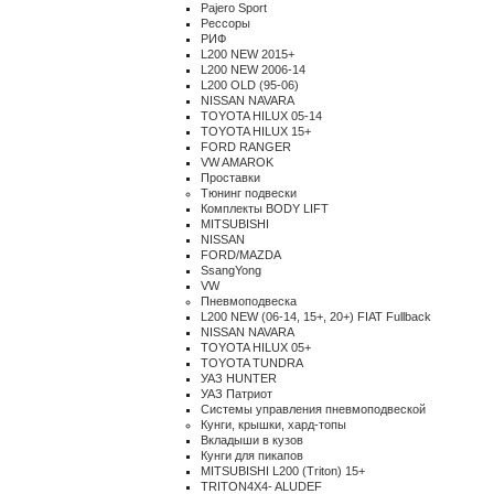
Pajero Sport
Рессоры
РИФ
L200 NEW 2015+
L200 NEW 2006-14
L200 OLD (95-06)
NISSAN NAVARA
TOYOTA HILUX 05-14
TOYOTA HILUX 15+
FORD RANGER
VW AMAROK
Проставки
Тюнинг подвески
Комплекты BODY LIFT
MITSUBISHI
NISSAN
FORD/MAZDA
SsangYong
VW
Пневмоподвеска
L200 NEW (06-14, 15+, 20+) FIAT Fullback
NISSAN NAVARA
TOYOTA HILUX 05+
TOYOTA TUNDRA
УАЗ HUNTER
УАЗ Патриот
Системы управления пневмоподвеской
Кунги, крышки, хард-топы
Вкладыши в кузов
Кунги для пикапов
MITSUBISHI L200 (Triton) 15+
TRITON4X4- ALUDEF