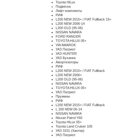
Toyota HiLux
Подвеска
Лифт-комплекты
РИФ
L200 NEW 2015+ / FIAT Fullback 15+
L200 NEW 2006-14
L200 OLD (95-06)
NISSAN NAVARA
FORD RANGER
TOYOTA HILUX 05+
VW AMAROK
УАЗ Патриот
УАЗ HUNTER
УАЗ Буханка
Амортизаторы
РИФ
L200 NEW 2015+ / FIAT Fullback
L200 NEW 2006+
L200 OLD (95-06)
NISSAN NAVARA
TOYOTA HILUX 05+
УАЗ Патриот
Пружины
РИФ
L200 NEW 2015+ / FIAT Fullback
L 200 NEW 06-14
NISSAN NAVARA
Nissan Patrol Y60
Toyota HiLux 05+
Toyota Land Cruiser 105
УАЗ 3151 (Хантер)
УАЗ Патриот