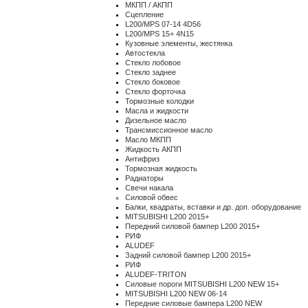
МКПП / АКПП
Сцепление
L200/MPS 07-14 4D56
L200/MPS 15+ 4N15
Кузовные элементы, жестянка
Автостекла
Стекло лобовое
Стекло заднее
Стекло боковое
Стекло форточка
Тормозные колодки
Масла и жидкости
Дизельное масло
Трансмиссионное масло
Масло МКПП
Жидкость АКПП
Антифриз
Тормозная жидкость
Радиаторы
Свечи накала
Силовой обвес
Балки, квадраты, вставки и др. доп. оборудование
MITSUBISHI L200 2015+
Передний силовой бампер L200 2015+
РИФ
ALUDEF
Задний силовой бампер L200 2015+
РИФ
ALUDEF-TRITON
Силовые пороги MITSUBISHI L200 NEW 15+
MITSUBISHI L200 NEW 06-14
Передние силовые бампера L200 NEW