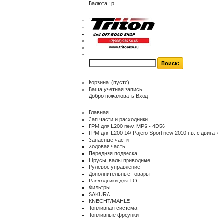
Валюта : р.
$
€
р.
контакты
карта сайта
Корзина:
(пусто)
Ваша учетная запись
Добро пожаловать
Вход
Главная
Зап.части и расходники
ГРМ для L200 new, MPS - 4D56
ГРМ для L200 14/ Pajero Sport new 2010 г.в. с двиг
Запасные части
Ходовая часть
Передняя подвеска
Шрусы, валы приводные
Рулевое управление
Дополнительные товары
Расходники для ТО
Фильтры
SAKURA
KNECHT/MAHLE
Топливная система
Топливные фрсунки