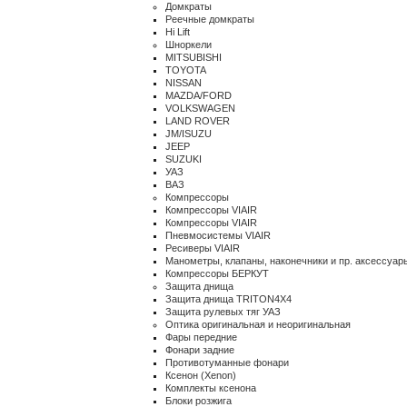
Домкраты
Реечные домкраты
Hi Lift
Шноркели
MITSUBISHI
TOYOTA
NISSAN
MAZDA/FORD
VOLKSWAGEN
LAND ROVER
JM/ISUZU
JEEP
SUZUKI
УАЗ
ВАЗ
Компрессоры
Компрессоры VIAIR
Компрессоры VIAIR
Пневмосистемы VIAIR
Ресиверы VIAIR
Манометры, клапаны, наконечники и пр. аксессуар
Компрессоры БЕРКУТ
Защита днища
Защита днища TRITON4X4
Защита рулевых тяг УАЗ
Оптика оригинальная и неоригинальная
Фары передние
Фонари задние
Противотуманные фонари
Ксенон (Xenon)
Комплекты ксенона
Блоки розжига