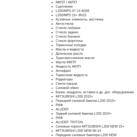
МКПП / АКПП
Сцепление
L200/MPS 07-14 4D56
L200/MPS 15+ 4N15
Кузовные элементы, жестянка
Автостекла
Стекло лобовое
Стекло заднее
Стекло боковое
Стекло форточка
Тормозные колодки
Масла и жидкости
Дизельное масло
Трансмиссионное масло
Масло МКПП
Жидкость АКПП
Антифриз
Тормозная жидкость
Радиаторы
Свечи накала
Силовой обвес
Балки, квадраты, вставки и др. доп. оборудование
MITSUBISHI L200 2015+
Передний силовой бампер L200 2015+
РИФ
ALUDEF
Задний силовой бампер L200 2015+
РИФ
ALUDEF-TRITON
Силовые пороги MITSUBISHI L200 NEW 15+
MITSUBISHI L200 NEW 06-14
Передние силовые бампера L200 NEW