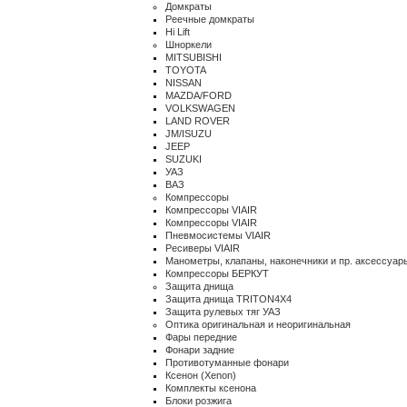
Домкраты
Реечные домкраты
Hi Lift
Шноркели
MITSUBISHI
TOYOTA
NISSAN
MAZDA/FORD
VOLKSWAGEN
LAND ROVER
JM/ISUZU
JEEP
SUZUKI
УАЗ
ВАЗ
Компрессоры
Компрессоры VIAIR
Компрессоры VIAIR
Пневмосистемы VIAIR
Ресиверы VIAIR
Манометры, клапаны, наконечники и пр. аксессуар
Компрессоры БЕРКУТ
Защита днища
Защита днища TRITON4X4
Защита рулевых тяг УАЗ
Оптика оригинальная и неоригинальная
Фары передние
Фонари задние
Противотуманные фонари
Ксенон (Xenon)
Комплекты ксенона
Блоки розжига