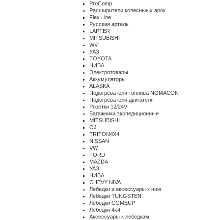
ProComp
Расширители колесныых арок
Flex Line
Русская артель
LAPTER
MITSUBISHI
WV
УАЗ
TOYOTA
НИВА
Электротовары
Аккумуляторы
ALASKA
Подогреватели топлива NOMACON
Подогреватели двигателя
Розетки 12/24V
Багажники экспедиционные
MITSUBISHI
OJ
TRITON4X4
NISSAN
VW
FORD
MAZDA
УАЗ
НИВА
CHEVY NIVA
Лебедки и аксессуары к ним
Лебедки TUNGSTEN
Лебедки COMEUP
Лебедки 4x4
Аксессуары к лебедкам