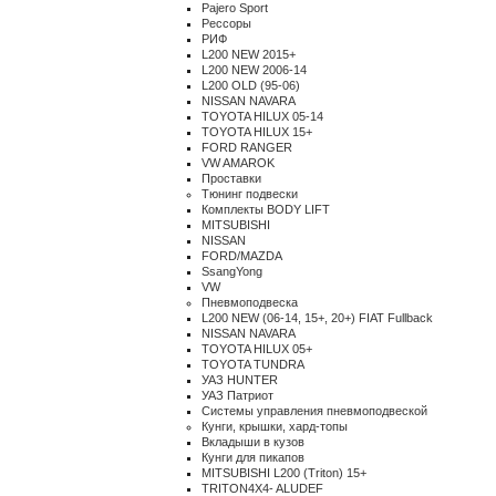
Pajero Sport
Рессоры
РИФ
L200 NEW 2015+
L200 NEW 2006-14
L200 OLD (95-06)
NISSAN NAVARA
TOYOTA HILUX 05-14
TOYOTA HILUX 15+
FORD RANGER
VW AMAROK
Проставки
Тюнинг подвески
Комплекты BODY LIFT
MITSUBISHI
NISSAN
FORD/MAZDA
SsangYong
VW
Пневмоподвеска
L200 NEW (06-14, 15+, 20+) FIAT Fullback
NISSAN NAVARA
TOYOTA HILUX 05+
TOYOTA TUNDRA
УАЗ HUNTER
УАЗ Патриот
Системы управления пневмоподвеской
Кунги, крышки, хард-топы
Вкладыши в кузов
Кунги для пикапов
MITSUBISHI L200 (Triton) 15+
TRITON4X4- ALUDEF