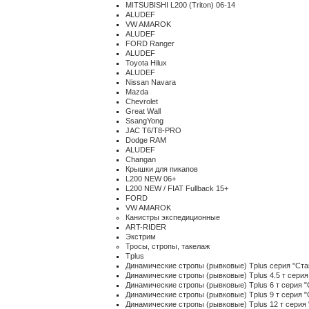
MITSUBISHI L200 (Triton) 06-14
ALUDEF
VW AMAROK
ALUDEF
FORD Ranger
ALUDEF
Toyota Hilux
ALUDEF
Nissan Navara
Mazda
Chevrolet
Great Wall
SsangYong
JAC T6/T8-PRO
Dodge RAM
ALUDEF
Changan
Крышки для пикапов
L200 NEW 06+
L200 NEW / FIAT Fullback 15+
FORD
VW AMAROK
Канистры экспедиционные
ART-RIDER
Экстрим
Тросы, стропы, такелаж
Tplus
Динамические стропы (рывковые) Tplus серия "Ста
Динамические стропы (рывковые) Tplus 4.5 т серия
Динамические стропы (рывковые) Tplus 6 т серия "
Динамические стропы (рывковые) Tplus 9 т серия "
Динамические стропы (рывковые) Tplus 12 т серия 