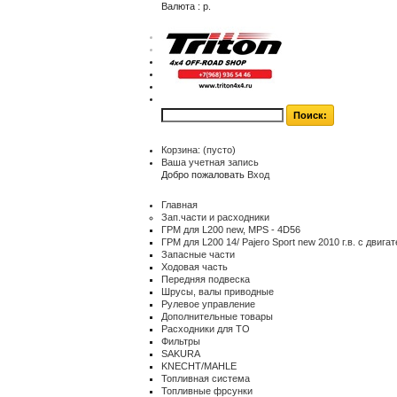
Валюта : р.
$
€
р.
контакты
карта сайта
Корзина:
(пусто)
Ваша учетная запись
Добро пожаловать
Вход
Главная
Зап.части и расходники
ГРМ для L200 new, MPS - 4D56
ГРМ для L200 14/ Pajero Sport new 2010 г.в. с двиг
Запасные части
Ходовая часть
Передняя подвеска
Шрусы, валы приводные
Рулевое управление
Дополнительные товары
Расходники для ТО
Фильтры
SAKURA
KNECHT/MAHLE
Топливная система
Топливные фрсунки