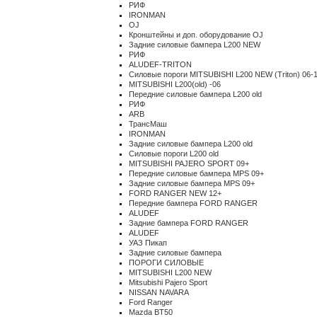
РИФ
IRONMAN
OJ
Кронштейны и доп. оборудование OJ
Задние силовые бампера L200 NEW
РИФ
ALUDEF-TRITON
Силовые пороги MITSUBISHI L200 NEW (Triton) 06-
MITSUBISHI L200(old) -06
Передние силовые бампера L200 old
РИФ
ARB
ТрансМаш
IRONMAN
Задние силовые бампера L200 old
Силовые пороги L200 old
MITSUBISHI PAJERO SPORT 09+
Передние силовые бампера MPS 09+
Задние силовые бампера MPS 09+
FORD RANGER NEW 12+
Передние бампера FORD RANGER
ALUDEF
Задние бампера FORD RANGER
ALUDEF
УАЗ Пикап
Задние силовые бампера
ПОРОГИ СИЛОВЫЕ
MITSUBISHI L200 NEW
Mitsubishi Pajero Sport
NISSAN NAVARA
Ford Ranger
Mazda BT50