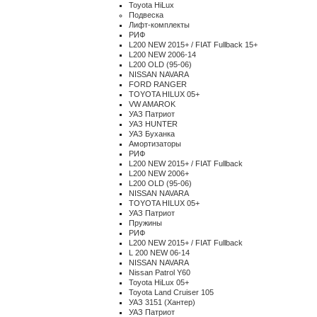
Toyota HiLux
Подвеска
Лифт-комплекты
РИФ
L200 NEW 2015+ / FIAT Fullback 15+
L200 NEW 2006-14
L200 OLD (95-06)
NISSAN NAVARA
FORD RANGER
TOYOTA HILUX 05+
VW AMAROK
УАЗ Патриот
УАЗ HUNTER
УАЗ Буханка
Амортизаторы
РИФ
L200 NEW 2015+ / FIAT Fullback
L200 NEW 2006+
L200 OLD (95-06)
NISSAN NAVARA
TOYOTA HILUX 05+
УАЗ Патриот
Пружины
РИФ
L200 NEW 2015+ / FIAT Fullback
L 200 NEW 06-14
NISSAN NAVARA
Nissan Patrol Y60
Toyota HiLux 05+
Toyota Land Cruiser 105
УАЗ 3151 (Хантер)
УАЗ Патриот