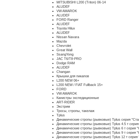
MITSUBISHI L200 (Triton) 06-14
ALUDEF
VW AMAROK
ALUDEF
FORD Ranger
ALUDEF
Toyota Hilux
ALUDEF
Nissan Navara
Mazda
Chevrolet
Great Wall
SsangYong
JAC T6/T8-PRO
Dodge RAM
ALUDEF
Changan
Крышки для пикапов
L200 NEW 06+
L200 NEW / FIAT Fullback 15+
FORD
VW AMAROK
Канистры экспедиционные
ART-RIDER
Экстрим
Тросы, стропы, такелаж
Tplus
Динамические стропы (рывковые) Tplus серия "Ста
Динамические стропы (рывковые) Tplus 4.5 т серия
Динамические стропы (рывковые) Tplus 6 т серия "
Динамические стропы (рывковые) Tplus 9 т серия "
Динамические стропы (рывковые) Tplus 12 т серия 