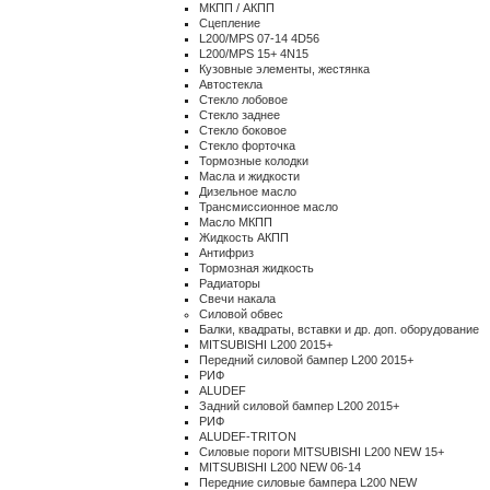
МКПП / АКПП
Сцепление
L200/MPS 07-14 4D56
L200/MPS 15+ 4N15
Кузовные элементы, жестянка
Автостекла
Стекло лобовое
Стекло заднее
Стекло боковое
Стекло форточка
Тормозные колодки
Масла и жидкости
Дизельное масло
Трансмиссионное масло
Масло МКПП
Жидкость АКПП
Антифриз
Тормозная жидкость
Радиаторы
Свечи накала
Силовой обвес
Балки, квадраты, вставки и др. доп. оборудование
MITSUBISHI L200 2015+
Передний силовой бампер L200 2015+
РИФ
ALUDEF
Задний силовой бампер L200 2015+
РИФ
ALUDEF-TRITON
Силовые пороги MITSUBISHI L200 NEW 15+
MITSUBISHI L200 NEW 06-14
Передние силовые бампера L200 NEW