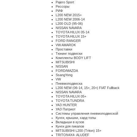
Pajero Sport
Рессоры
РИФ
L200 NEW 2015+
L200 NEW 2006-14
L200 OLD (95-06)
NISSAN NAVARA
TOYOTA HILUX 05-14
TOYOTA HILUX 15+
FORD RANGER
VW AMAROK
Проставки
Тюнинг подвески
Комплекты BODY LIFT
MITSUBISHI
NISSAN
FORD/MAZDA
SsangYong
VW
Пневмоподвеска
L200 NEW (06-14, 15+, 20+) FIAT Fullback
NISSAN NAVARA
TOYOTA HILUX 05+
TOYOTA TUNDRA
УАЗ HUNTER
УАЗ Патриот
Системы управления пневмоподвеской
Кунги, крышки, хард-топы
Вкладыши в кузов
Кунги для пикапов
MITSUBISHI L200 (Triton) 15+
TRITON4X4- ALUDEF